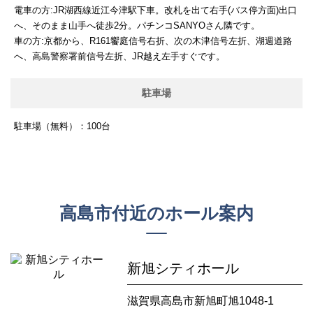
電車の方:JR湖西線近江今津駅下車。改札を出て右手(バス停方面)出口
へ、そのまま山手へ徒歩2分。パチンコSANYOさん隣です。
車の方:京都から、R161饗庭信号右折、次の木津信号左折、湖週道路
へ、高島警察署前信号左折、JR越え左手すぐです。
駐車場
駐車場（無料）：100台
高島市付近のホール案内
新旭シティホール
滋賀県高島市新旭町旭1048-1